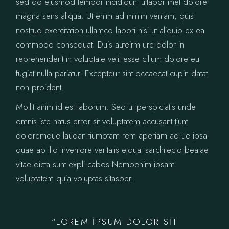
sed do eiusmod tempor incididunt utlabor met dolore
magna sens aliqua. Ut enim ad minim veniam, quis
nostrud exercitation ullamco labori nisi ut aliquip ex ea
commodo consequat. Duis auteirm ure dolor in
reprehenderit in voluptate velit esse cillum dolore eu
fugiat nulla pariatur. Excepteur sint occaecat cupin datat
non proident.
Mollit anim id est laborum. Sed ut perspiciatis unde
omnis iste natus error sit voluptatem accusant tium
doloremque laudan tiumotam rem aperiam aq ue ipsa
quae ab illo inventore veritatis etquai sarchitecto beatae
vitae dicta sunt expli cabos Nemoenim ipsam
voluptatem quia voluptas sitasper.
“LOREM IPSUM DOLOR SIT