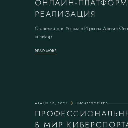
ОНЛАЙН-ПЛАТФОРМ
РЕАЛИЗАЦИЯ
Стратегии для Успеха в Игры на Деньги Он
платфор
READ MORE
ARALIK 18, 2024
UNCATEGORIZED
ПРОФЕССИОНАЛЬНЫ
В МИР КИБЕРСПОРТ