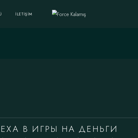
Ü
İLETIŞIM
ЕХА В ИГРЫ НА ДЕНЬГИ