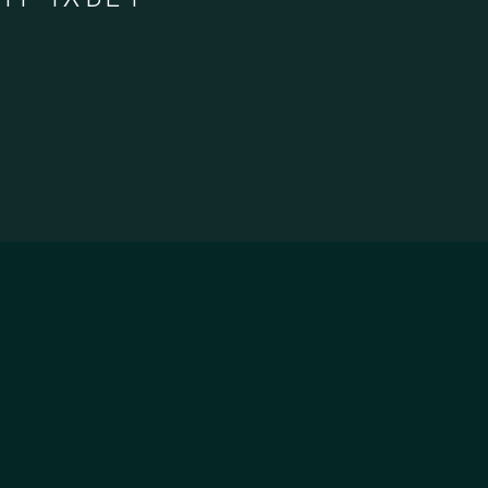
ADRES