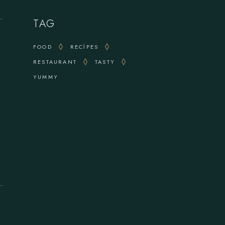
TAG
FOOD
RECIPES
RESTAURANT
TASTY
YUMMY