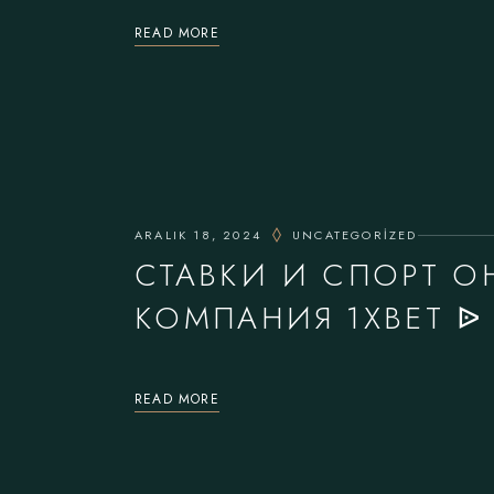
READ MORE
ARALIK 18, 2024
UNCATEGORIZED
СТАВКИ И СПОРТ О
КОМПАНИЯ 1XBET ᐉ 
READ MORE