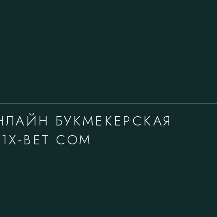
НЛАЙН БУКМЕКЕРСКАЯ
1X-BET COM