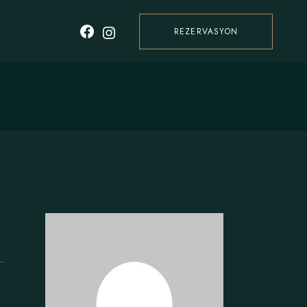
REZERVASYON
Facebook
Instagram