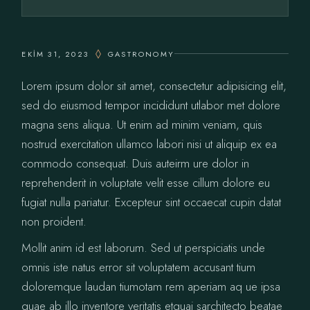
EKIM 31, 2023
GASTRONOMY
Lorem ipsum dolor sit amet, consectetur adipisicing elit,
sed do eiusmod tempor incididunt utlabor met dolore
magna sens aliqua. Ut enim ad minim veniam, quis
nostrud exercitation ullamco labori nisi ut aliquip ex ea
commodo consequat. Duis auteirm ure dolor in
reprehenderit in voluptate velit esse cillum dolore eu
fugiat nulla pariatur. Excepteur sint occaecat cupin datat
non proident.
Mollit anim id est laborum. Sed ut perspiciatis unde
omnis iste natus error sit voluptatem accusant tium
doloremque laudan tiumotam rem aperiam aq ue ipsa
quae ab illo inventore veritatis etquai sarchitecto beatae