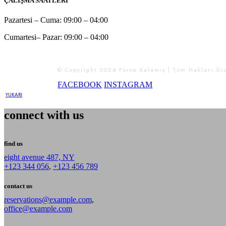
ÇALIŞMA SAATLERİ
Pazartesi – Cuma: 09:00 – 04:00
Cumartesi– Pazar: 09:00 – 04:00
© Copyright 2024 Force Kalamış | Tüm Hakları Giz
FACEBOOK
INSTAGRAM
connect with us
find us
eight avenue 487, NY
+123 344 056
,
+123 456 789
contact us
reservations@example.com
,
office@example.com