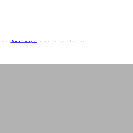
lidir.
Neirt Bilişim
tarafından geliştirilmiştir.