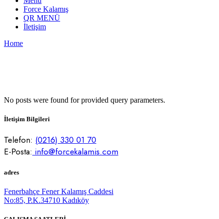
Menu
Force Kalamış
QR MENÜ
İletişim
Home
No posts were found for provided query parameters.
İletişim Bilgileri
Telefon:
(0216) 330 01 70
E-Posta:
info@forcekalamis.com
adres
Fenerbahçe Fener Kalamış Caddesi
No:85, P.K.34710 Kadıköy