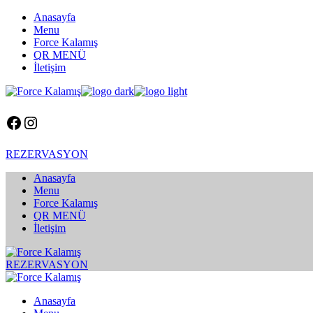
Skip
Anasayfa
to
Menu
the
Force Kalamış
content
QR MENÜ
İletişim
Facebook
Instagram
REZERVASYON
Anasayfa
Menu
Force Kalamış
QR MENÜ
İletişim
REZERVASYON
Anasayfa